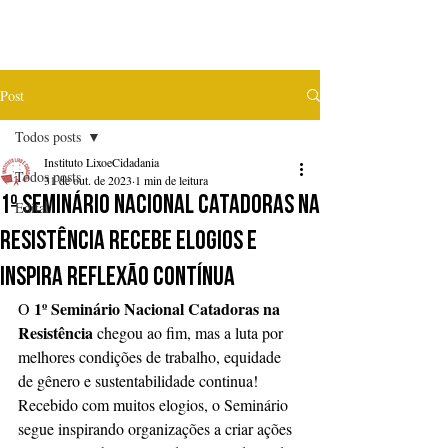
Post
Todos posts
Instituto LixoeCidadania
Todos posts
31 de out. de 2023
1 min de leitura
1º Seminário Nacional Catadoras na
Edital
Resistência recebe elogios e
inspira reflexão contínua
1º Seminário Nacional Catadoras na 
O 
Resistência
 chegou ao fim, mas a luta por 
melhores condições de trabalho, equidade 
de gênero e sustentabilidade continua! 
Recebido com muitos elogios, o Seminário 
segue inspirando organizações a criar ações 