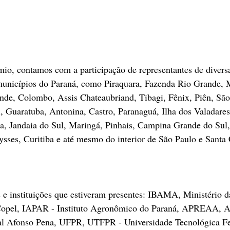
o, contamos com a participação de representantes de diversa
 municípios do Paraná, como Piraquara, Fazenda Rio Grande, 
de, Colombo, Assis Chateaubriand, Tibagi, Fênix, Piên, São
l, Guaratuba, Antonina, Castro, Paranaguá, Ilha dos Valadares
a, Jandaia do Sul, Maringá, Pinhais, Campina Grande do Sul,
ses, Curitiba e até mesmo do interior de São Paulo e Santa C
e instituições que estiveram presentes: IBAMA, Ministério d
Copel, IAPAR - Instituto Agronômico do Paraná, APREAA, Ad
al Afonso Pena, UFPR, UTFPR - Universidade Tecnológica Fe