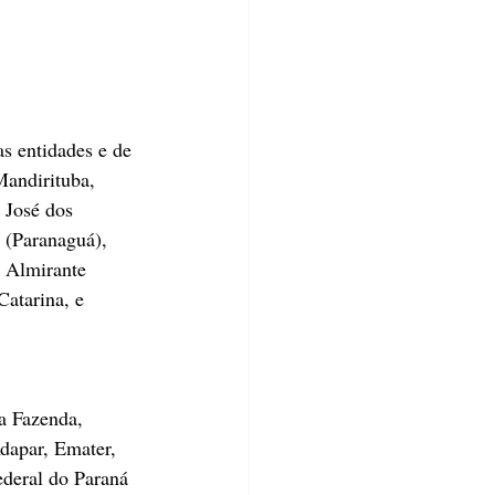
s entidades e de 
Mandirituba, 
 José dos 
 (Paranaguá), 
 Almirante 
atarina, e 
a Fazenda, 
apar, Emater, 
deral do Paraná 