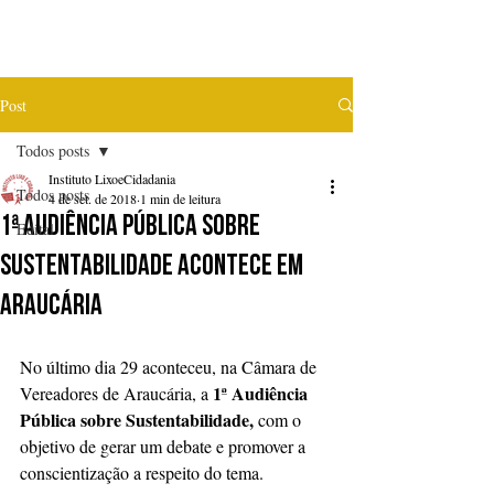
Post
Todos posts
Instituto LixoeCidadania
Todos posts
4 de set. de 2018
1 min de leitura
1ª Audiência Pública sobre
Edital
Sustentabilidade acontece em
Araucária
No último dia 29 aconteceu, na Câmara de 
1ª Audiência 
Vereadores de Araucária, a 
Pública sobre Sustentabilidade,
 com o 
objetivo de gerar um debate e promover a 
conscientização a respeito do tema.