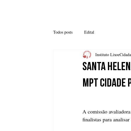
SOBRE NÓS
COMO
Todos posts
Edital
Instituto LixoeCidada
Santa Helen
MPT Cidade 
A comissão avaliadora
finalistas para analisar