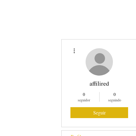
SOBRE NÓS
COMO
Mais ações
affilired
0
0
seguidor
seguindo
Seguir