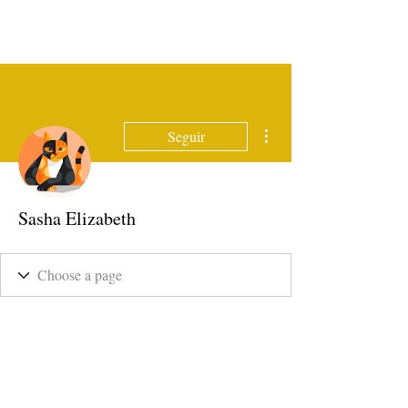
Mais ações
Seguir
Sasha Elizabeth