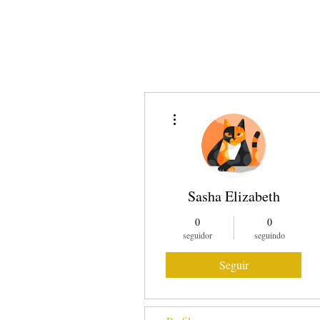
SOBRE NÓS
COMO
Mais ações
Sasha Elizabeth
0
0
seguidor
seguindo
Seguir