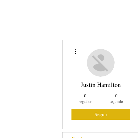
SOBRE NÓS
COMO
Mais ações
Justin Hamilton
0
0
seguidor
seguindo
Seguir