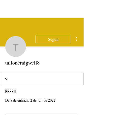
Mais ações
Seguir
talloncraigwell8
talloncraigwell8
Perfil
Data de entrada: 2 de jul. de 2022