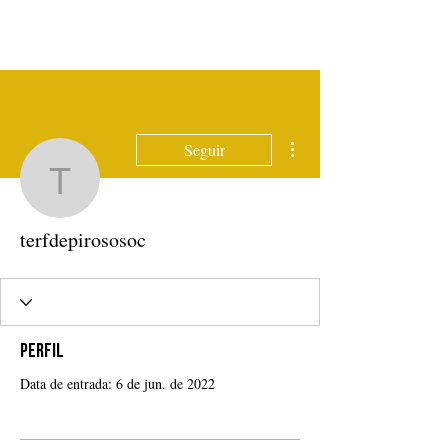
Mais ações
Seguir
terfdepirososoc
terfdepirososoc
Perfil
Data de entrada: 6 de jun. de 2022