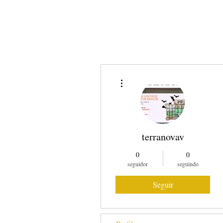
SOBRE NÓS
COMO
Mais ações
terranovav
0
0
seguidor
seguindo
Seguir