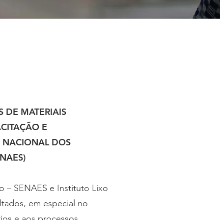
 DE MATERIAIS
CITAÇÃO E
O NACIONAL DOS
ENAES)
o – SENAES e Instituto Lixo
ltados, em especial no
rios e aos processos