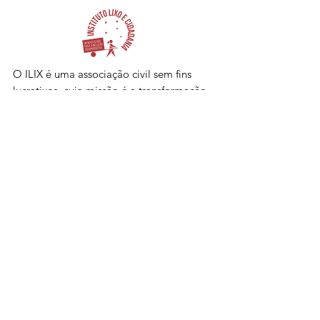
O ILIX é uma associação civil sem fins
lucrativos, cuja missão é a transformação
socioeconômica dos catadores de
materiais recicláveis e suas famílias.
Email:
ilix@ilix.org.br
Telefone:
(41) 3079-8620
Rua Voluntários da Pátria, 233
Curitiba, PR