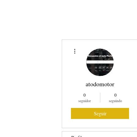
SOBRE NÓS
COMO
Mais ações
atodomotor
0
0
seguidor
seguindo
Seguir