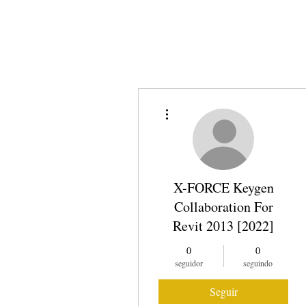
SOBRE NÓS
COMO
Mais ações
X-FORCE Keygen
Collaboration For
Revit 2013 [2022]
0
0
seguidor
seguindo
Seguir